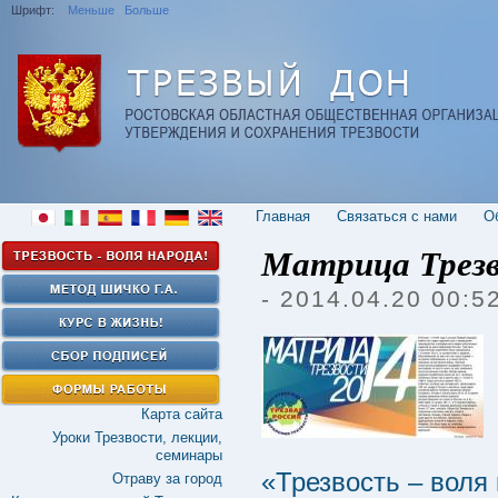
Шрифт:
Меньше
Больше
Главная
Cвязаться с нами
О
Матрица Трезв
- 2014.04.20 00:5
Карта сайта
Уроки Трезвости, лекции,
семинары
«Трезвость – воля
Отраву за город