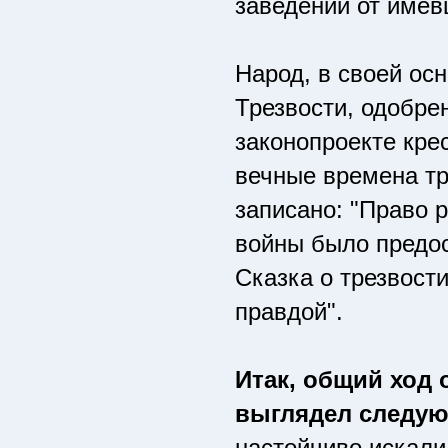
заведений от имев
Народ, в своей ос
Трезвости, одобре
законопроекте кре
вечные времена тр
записано: "Право 
войны было предос
Сказка о трезвости
правдой".
Итак, общий ход 
выглядел следу
настойчиво искали