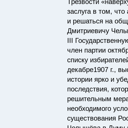
Трезвости «наверх
заслуга в том, чт
и решаться на об
Дмитриевичу Челыш
III Государственн
член партии октяб
списку избирателе
декабре1907 г., в
истории ярко и уб
последствия, кото
решительным мера
необходимого усло
существования Рос
Челышёва в Думу з