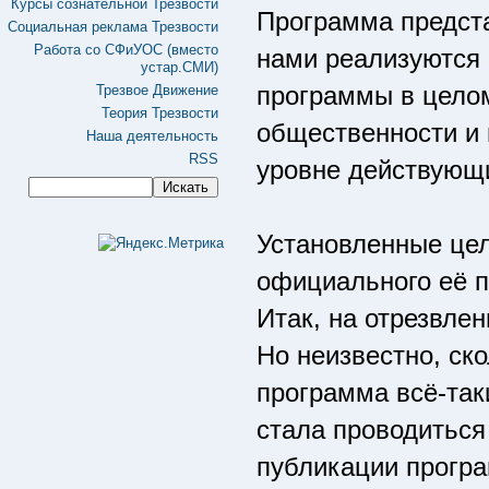
Курсы сознательной Трезвости
Программа предста
Социальная реклама Трезвости
Работа со СФиУОС (вместо
нами реализуются
устар.СМИ)
программы в цело
Трезвое Движение
Теория Трезвости
общественности и 
Наша деятельность
RSS
уровне действующ
Установленные цел
официального её п
Итак, на отрезвлен
Но неизвестно, ск
программа всё-так
стала проводиться
публикации програ