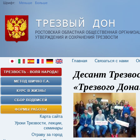
Шрифт:
Меньше
Больше
Главная
Cвязаться с нами
О
Десант Трезво
«Трезвого Дона
Карта сайта
Уроки Трезвости, лекции,
семинары
Отраву за город