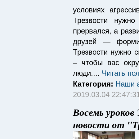
условиях агресс
Трезвости нужно
прервался, а разв
друзей — формир
Трезвости нужно с
– чтобы вас окр
люди....
Читать по
Категория:
Наши а
2019.03.04 22:47:3
Восемь уроков 
новости от "Т