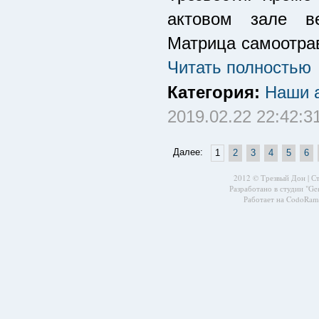
актовом зале в
Матрица самоотрав
Читать полностью
Категория:
Наши а
2019.02.22 22:42:3
Далее:
1
2
3
4
5
6
2012 © Трезвый Дон |
С
Разработано в студии
"Ge
Работает на CodoRama