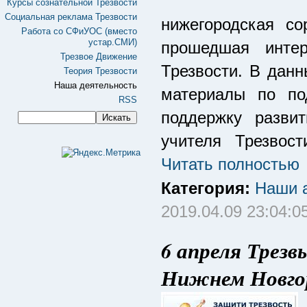
Курсы сознательной Трезвости
Социальная реклама Трезвости
нижегородская со
Работа со СФиУОС (вместо
устар.СМИ)
прошедшая интер
Трезвое Движение
Трезвости. В дан
Теория Трезвости
Наша деятельность
материалы по по
RSS
поддержку разви
учителя Трезвост
Читать полностью
Категория:
Наши а
2019.04.09 23:04:0
6 апреля Трезв
Нижнем Новго