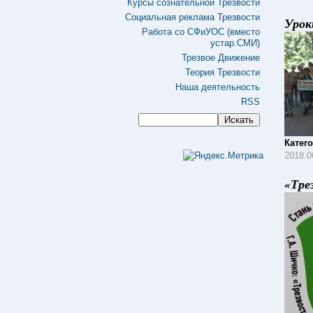
Курсы сознательной Трезвости
Социальная реклама Трезвости
Урок
Работа со СФиУОС (вместо
устар.СМИ)
Трезвое Движение
Теория Трезвости
Наша деятельность
RSS
Катег
2018.0
«Тре