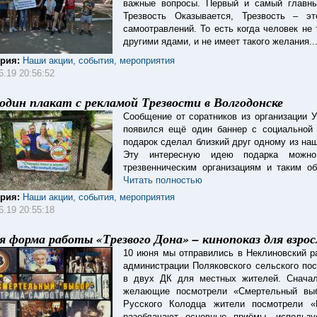
важные вопросы. Первый и самый главны
Трезвость Оказывается, Трезвость – э
самоотравлений. То есть когда человек не 
другими ядами, и не имеет такого желания..
ория:
Наши акции, события, мероприятия
6.19 20:56:52
один плакат с рекламой Трезвости в Волгодонске
Сообщение от соратников из организации 
появился ещё один баннер с социальной 
подарок сделал близкий друг одному из на
Эту интересную идею подарка можн
трезвенническим организациям и таким о
Читать полностью
ория:
Наши акции, события, мероприятия
6.19 20:55:18
я форма работы «Трезвого Дона» – кинопоказ для взрос
10 июня мы отправились в Неклиновский р
администрации Поляковского сельского по
в двух ДК для местных жителей. Снача
желающие посмотрели «Смертельный выб
Русского Колодца жители посмотрели 
разоблачают основные приёмы, использ