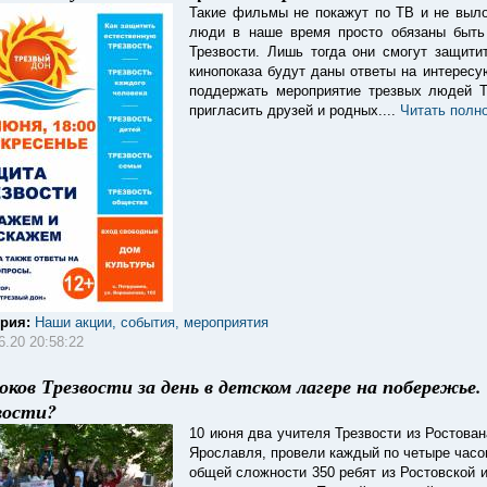
Такие фильмы не покажут по ТВ и не выл
люди в наше время просто обязаны быть
Трезвости. Лишь тогда они смогут защити
кинопоказа будут даны ответы на интерес
поддержать мероприятие трезвых людей Т
пригласить друзей и родных....
Читать полн
ория:
Наши акции, события, мероприятия
6.20 20:58:22
роков Трезвости за день в детском лагере на побережь
вости?
10 июня два учителя Трезвости из Ростован
Ярославля, провели каждый по четыре часо
общей сложности 350 ребят из Ростовской 