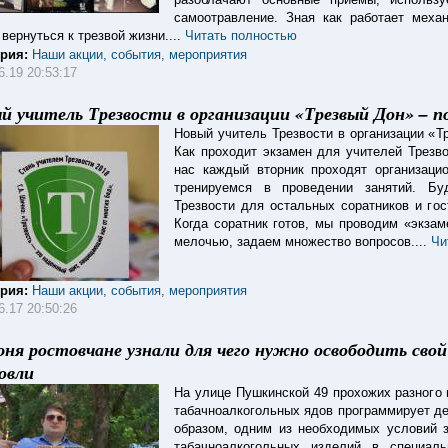
самоотравление. Зная как работает меха
вернуться к трезвой жизни....
Читать полностью
ория:
Наши акции, события, мероприятия
6.19 20:53:17
й учитель Трезвости в организации «Трезвый Дон» – п
Новый учитель Трезвости в организации «
Как проходит экзамен для учителей Трезв
нас каждый вторник проходят организаци
тренируемся в проведении занятий. Бу
Трезвости для остальных соратников и го
Когда соратник готов, мы проводим «экзам
мелочью, задаем множество вопросов....
Чи
ория:
Наши акции, события, мероприятия
6.17 20:50:26
юня ростовчане узнали для чего нужно освободить свой
овли
На улице Пушкинской 49 прохожих разного 
табачноалкогольных ядов программирует де
образом, одним из необходимых условий 
табачноалкогольных изделий в специал