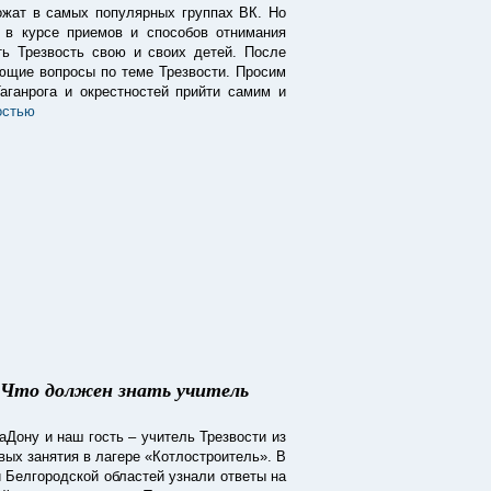
ожат в самых популярных группах ВК. Но
 в курсе приемов и способов отнимания
ть Трезвость свою и своих детей. После
ующие вопросы по теме Трезвости. Просим
аганрога и окрестностей прийти самим и
остью
е. Что должен знать учитель
аДону и наш гость – учитель Трезвости из
вых занятия в лагере «Котлостроитель». В
и Белгородской областей узнали ответы на