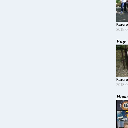
Катег
2018.0
Ещё 
Катег
2018.0
Нова