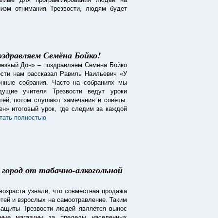
низм отнимания Трезвости, людям будет
оздравляем Семёна Бойко!
Трезвый Дон» – поздравляем Семёна Бойко
ости нам рассказал Равиль Наильевич «У
онные собрания. Часто на собраниях мы
дущие учителя Трезвости ведут уроки
стей, потом слушают замечания и советы.
ен» итоговый урок, где следим за каждой
тать полностью
 город от табачно-алкогольной
возраста узнали, что совместная продажа
тей и взрослых на самоотравление. Таким
защиты Трезвости людей является вынос
ьные магазины за пределы населенных