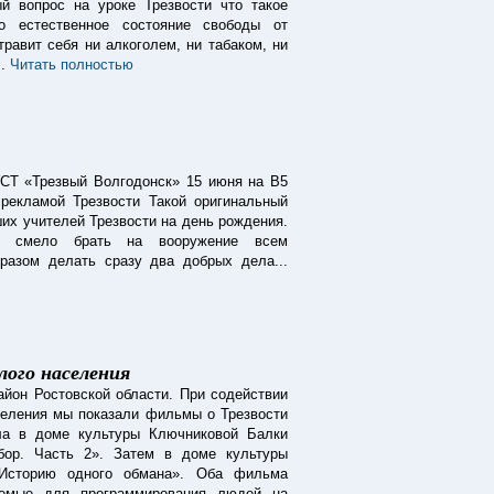
й вопрос на уроке Трезвости что такое
то естественное состояние свободы от
травит себя ни алкоголем, ни табаком, ни
..
Читать полностью
УСТ «Трезвый Волгодонск» 15 июня на В5
рекламой Трезвости Такой оригинальный
ших учителей Трезвости на день рождения.
о смело брать на вооружение всем
бразом делать сразу два добрых дела...
лого населения
айон Ростовской области. При содействии
селения мы показали фильмы о Трезвости
ла в доме культуры Ключниковой Балки
ор. Часть 2». Затем в доме культуры
«Историю одного обмана». Оба фильма
уемые для программирования людей на