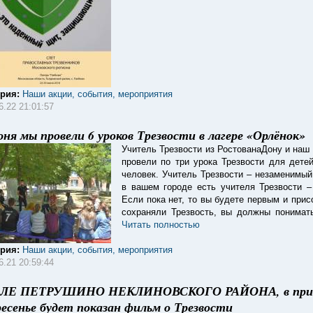
ория:
Наши акции, события, мероприятия
6.22 21:01:57
юня мы провели 6 уроков Трезвости в лагере «Орлёнок»
Учитель Трезвости из РостованаДону и наш 
провели по три урока Трезвости для дете
человек. Учитель Трезвости – незаменимый
в вашем городе есть учителя Трезвости –
Если пока нет, то вы будете первым и при
сохраняли Трезвость, вы должны понимать
Читать полностью
ория:
Наши акции, события, мероприятия
6.21 20:59:44
ЛЕ ПЕТРУШИНО НЕКЛИНОВСКОГО РАЙОНА, в пригоро
ресенье будет показан фильм о Трезвости