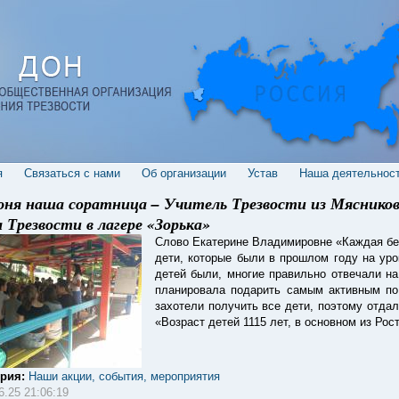
я
Cвязаться с нами
Об организации
Устав
Наша деятельнос
юня наша соратница – Учитель Трезвости из Мясниковс
а Трезвости в лагере «Зорька»
Слово Екатерине Владимировне «Каждая бе
дети, которые были в прошлом году на уро
детей были, многие правильно отвечали на
планировала подарить самым активным по
захотели получить все дети, поэтому отда
«Возраст детей 1115 лет, в основном из Рост
ория:
Наши акции, события, мероприятия
6.25 21:06:19