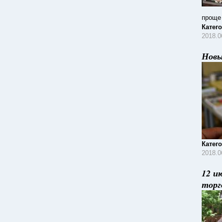
проще 
Катег
2018.0
Новы
Катег
2018.0
12 и
торг