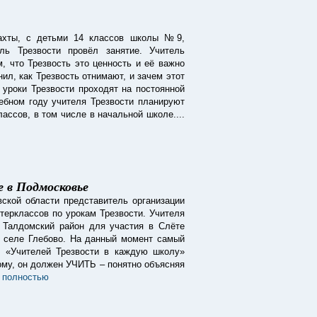
Шахты, с детьми 14 классов школы №9,
ль Трезвости провёл занятие. Учитель
м, что Трезвость это ценность и её важно
ил, как Трезвость отнимают, и зачем этот
 уроки Трезвости проходят на постоянной
ебном году учителя Трезвости планируют
лассов, в том числе в начальной школе....
е в Подмосковье
ской области представитель организации
терклассов по урокам Трезвости. Учителя
в Талдомский район для участия в Слёте
в селе Глебово. На данный момент самый
я «Учителей Трезвости в каждую школу»
ому, он должен УЧИТЬ – понятно объясняя
 полностью