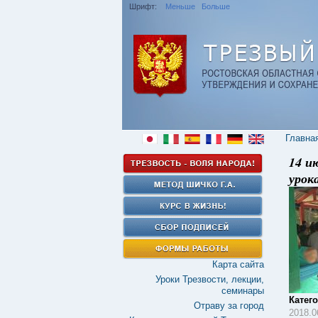
Шрифт:
Меньше
Больше
Главна
14 и
урок
Карта сайта
Уроки Трезвости, лекции,
семинары
Катег
Отраву за город
2018.0