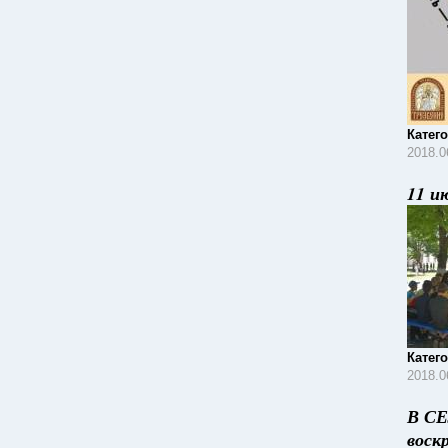
Катег
2018.0
11 и
Катег
2018.0
В СЕ
воск