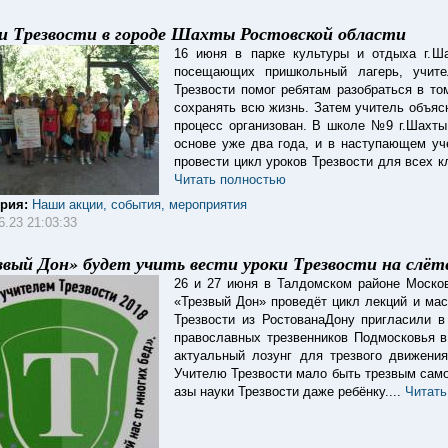
и Трезвости в городе Шахты Ростовской области
16 июня в парке культуры и отдыха г.
посещающих пришкольный лагерь, учите
Трезвости помог ребятам разобраться в то
сохранять всю жизнь. Затем учитель объясн
процесс организован. В школе №9 г.Шахты
основе уже два года, и в наступающем уч
провести цикл уроков Трезвости для всех к
Читать полностью
ория:
Наши акции, события, мероприятия
6.23 21:03:33
звый Дон» будет учить вести уроки Трезвости на слёт
26 и 27 июня в Талдомском районе Москов
«Трезвый Дон» проведёт цикл лекций и мас
Трезвости из РостованаДону пригласили 
православных трезвенников Подмосковья 
актуальный лозунг для трезвого движени
Учителю Трезвости мало быть трезвым сам
азы науки Трезвости даже ребёнку....
Читать