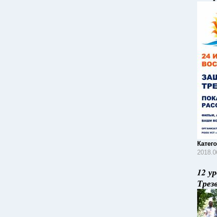
Катег
2018.0
12 у
Трез