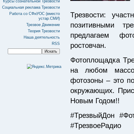
Курсы сознательной Трезвости
Социальная реклама Трезвости
Трезвости: учас
Работа со СФиУОС (вместо
устар.СМИ)
позитивными тр
Трезвое Движение
Теория Трезвости
предлагаем фот
Наша деятельность
RSS
ростовчан.
Фотоплощадка Трез
на любом массов
фотозоны – это по
окружающих. Прис
Новым Годом!!
#ТрезвыйДон #Фо
#ТрезвоеРадио