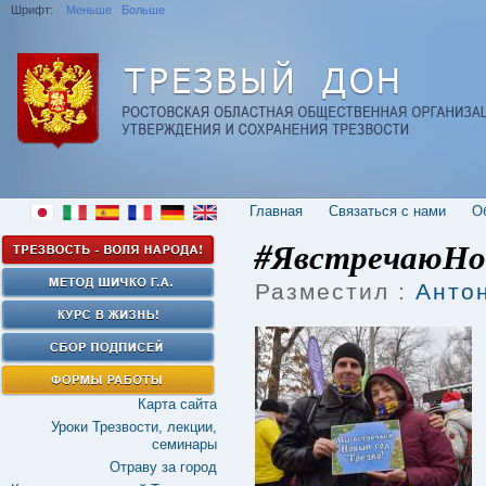
Шрифт:
Меньше
Больше
Главная
Cвязаться с нами
О
#ЯвстречаюНо
Разместил :
Анто
Карта сайта
Уроки Трезвости, лекции,
семинары
Отраву за город