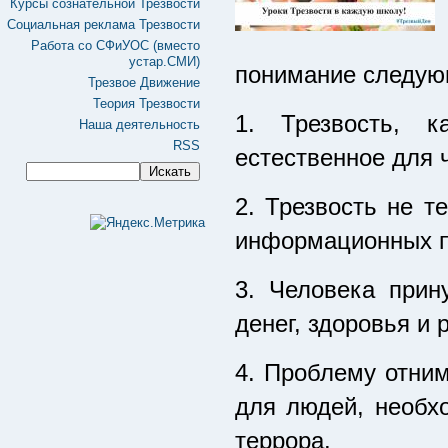
Курсы сознательной Трезвости
Социальная реклама Трезвости
Работа со СФиУОС (вместо
устар.СМИ)
понимание следую
Трезвое Движение
Теория Трезвости
1. Трезвость, к
Наша деятельность
RSS
естественное для 
2. Трезвость не т
информационных п
3. Человека прин
денег, здоровья и 
4. Проблему отни
для людей, необх
террора.