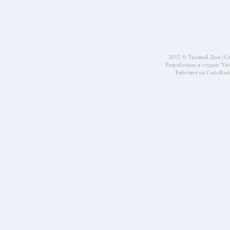
2012 © Трезвый Дон |
С
Разработано в студии
"Ge
Работает на CodoRama