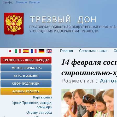
Шрифт:
Меньше
Больше
Главная
Cвязаться с нами
О
14 февраля сос
строительно-
Разместил :
Анто
Карта сайта
Уроки Трезвости, лекции,
семинары
Отраву за город