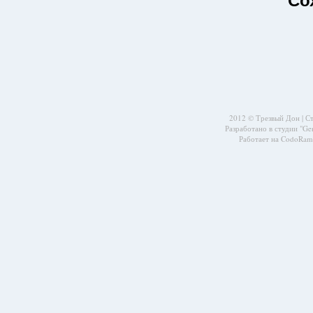
Со
2012 © Трезвый Дон |
С
Разработано в студии
"Ge
Работает на CodoRama